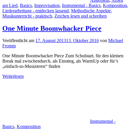
Allgemein
,
Arbeit
am Lied
,
Basics
,
Improvisation
,
Instrumental - Basics
,
Komposition
,
Liederarbeitung - entdecken lassend
,
Methodische Aspekte
,
Musikunterricht - praktisch
,
Zeichen lesen und schreiben
One Minute Boomwhacker Piece
Veröffentlicht am
17. August 2013
13. Oktober 2016
von
Michael
Fromm
One Minute Boomwhacker Piece Zum Schulstart, für den kleinen
Break mal zwischendurch, als Einstieg, als WarmUp oder für’s
„einfach-so-Musizieren“ finden
Weiterlesen
Instrumental -
Basics
,
Komposition