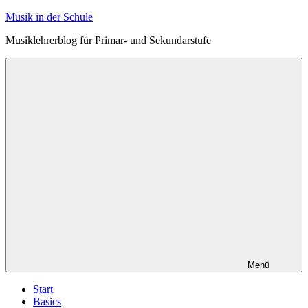
Zum
Musik in der Schule
Inhalt
Musiklehrerblog für Primar- und Sekundarstufe
springen
Menü
Start
Basics