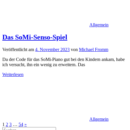
Allgemein
Das SoMi-Senso-Spiel
Veröffentlicht am
4. November 2023
von
Michael Fromm
Da der Code für das SoMi-Piano gut bei den Kindern ankam, habe
ich versucht, ihn ein wenig zu erweitern. Das
Weiterlesen
Allgemein
Seitennummerierung
Nächste
1
2
3
…
54
»
Suchen
Beiträge