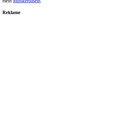
mein
Musikerdasein
.
Reklame