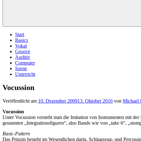
Start
Basics
Vokal
Groove
Auditiv
Computer
Szene
Unterricht
Vocussion
Veröffentlicht am
10. Dezember 2009
13. Oktober 2016
von
Michael
Vocussion
Unter Vocussion versteht man die Imitation von Instrumenten mit der St
genannten „Integrationsfiguren“, also Bands wie von „take 6“, „sto
Basic-Pattern
Das Prinzip besteht im Wesentlichen darin, Schlagzeug- und Percussio