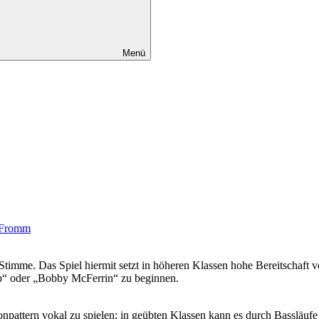
Menü
 Fromm
imme. Das Spiel hiermit setzt in höheren Klassen hohe Bereitschaft vora
mp“ oder „Bobby McFerrin“ zu beginnen.
npattern vokal zu spielen; in geübten Klassen kann es durch Bassläufe o