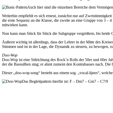
Auch hier sind die einzelnen Bereiche dem Vermögen 
Weiterhin empfiehlt es sich erneut, zunächst nur auf Zweistimmigkei
die erste Sequenz an die Klasse, die zweite an eine Gruppe von 3 – 4 
mitwirken kann.
Nun kann man Stück für Stück die Subgruppe vergrößern, bis beide G
Äußerst wichtig ist allerdings, dass der Lehrer in der Mitte des Krei
Stimmen und ist in der Lage, die Dynamik zu steuern, zu bewegen, zu
Doo-Wop
Doo-Wop ist eine Stilrichtung des Rock´n Rolls der 50er und 60er Ja
der die Basssilben sing; er ahmt zumeist den Kontrabasses nach. Die be
Dieser „doo-wop-song“ besteht aus einem sog. „vocal-lijnes“, welche
Das Begleitpattern hierfür ist: F – Dm7 – Gm7 – C7/9